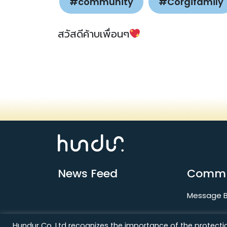
#community
#Corgifamily
สวัสดีค้าบเพื่อนๆ
News Feed
Commu
Message 
Hundur Co. Ltd recognizes the importance of the protection