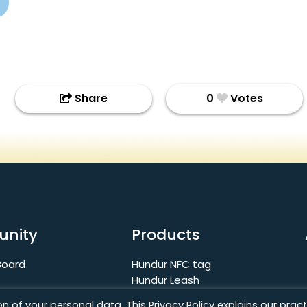
Share
0
Votes
nity
Products
Board
Hundur NFC tag
Hundur Leash
Line MyShop
 of your personal data. This Privacy Policy explains our pract