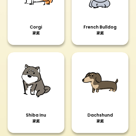
Corgi
French Bulldog
家庭
家庭
Shiba Inu
Dachshund
家庭
家庭