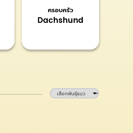
ครอบครัว
Dachshund