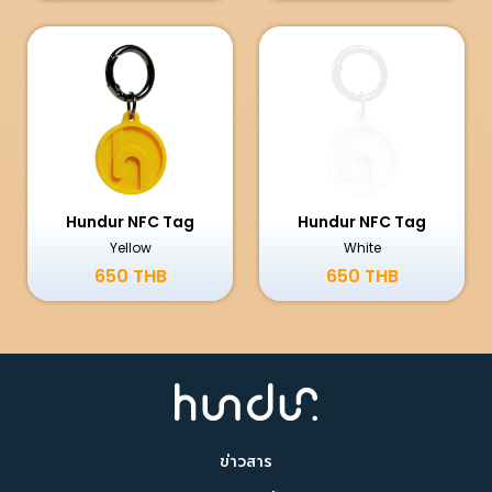
Extra Handle
Extra Handle
Pink
Black
800 THB
800 THB
Hundur NFC Tag
Hundur NFC Tag
Yellow
White
650 THB
650 THB